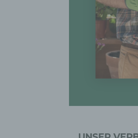
nzuschränken.
 Profiling
filing ist jede Art der automatisierten Verarbeitung
rsonenbezogener Daten, die darin besteht, dass diese
rsonenbezogenen Daten verwendet werden, um bestimmte
rsönliche Aspekte, die sich auf eine natürliche Person beziehen
werten, insbesondere, um Aspekte bezüglich Arbeitsleistung,
tschaftlicher Lage, Gesundheit, persönlicher Vorlieben, Interess
verlässigkeit, Verhalten, Aufenthaltsort oder Ortswechsel dieser
türlichen Person zu analysieren oder vorherzusagen.
 Pseudonymisierung
eudonymisierung ist die Verarbeitung personenbezogener Date
ner Weise, auf welche die personenbezogenen Daten ohne
nzuziehung zusätzlicher Informationen nicht mehr einer spezifi
troffenen Person zugeordnet werden können, sofern diese
sätzlichen Informationen gesondert aufbewahrt werden und
UNSER VER