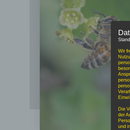
Dat
Stand
Wir f
Nutzu
perso
beson
Anspr
perso
perso
Verar
Einwi
Die V
der A
Perso
und i