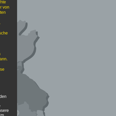
chte
r von
ten
.
ische
n
ann.
ise
 den
e
nsere
 Um