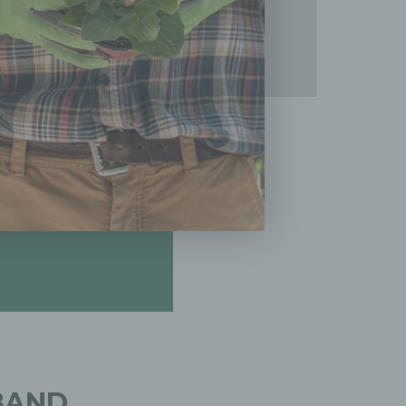
, zu
en,
n in
schen
BAND