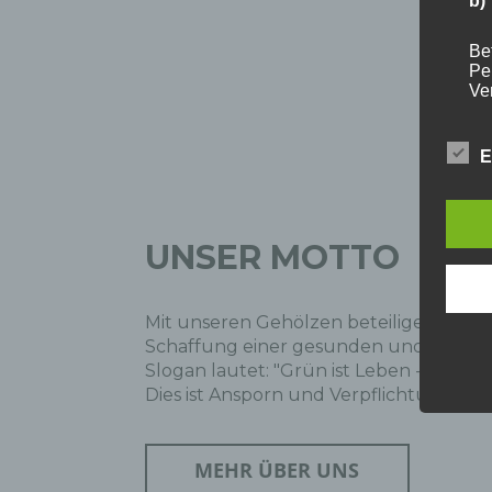
b)
Bet
Pe
Ve
E
c)
Ver
au
UNSER MOTTO
Zu
Er
An
Ve
Mit unseren Gehölzen beteiligen wir un
ei
Schaffung einer gesunden und lebens
Ve
Slogan lautet: "Grün ist Leben - Baums
Dies ist Ansporn und Verpflichtung zug
d)
MEHR ÜB
ER UNS
Ei
pe