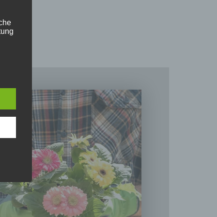
iche
tung
n
 das
r
ng.
g