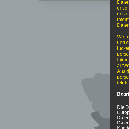
Daten
unser
uns e
infor
Daten
Wir h
und o
lücke
perso
Inter
aufwe
Aus d
perso
telef
Begr
Die D
Europ
Daten
Daten
Kunde