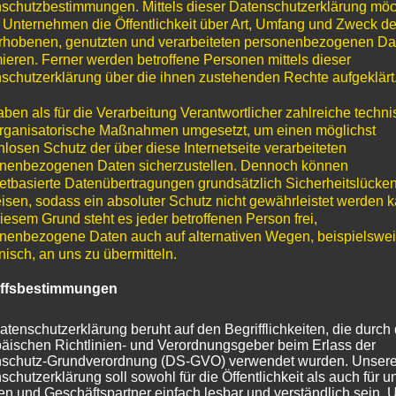
schutzbestimmungen. Mittels dieser Datenschutzerklärung mö
 Unternehmen die Öffentlichkeit über Art, Umfang und Zweck de
rhobenen, genutzten und verarbeiteten personenbezogenen Da
mieren. Ferner werden betroffene Personen mittels dieser
schutzerklärung über die ihnen zustehenden Rechte aufgeklärt
aben als für die Verarbeitung Verantwortlicher zahlreiche techn
rganisatorische Maßnahmen umgesetzt, um einen möglichst
nlosen Schutz der über diese Internetseite verarbeiteten
nenbezogenen Daten sicherzustellen. Dennoch können
netbasierte Datenübertragungen grundsätzlich Sicherheitslücke
isen, sodass ein absoluter Schutz nicht gewährleistet werden k
iesem Grund steht es jeder betroffenen Person frei,
nenbezogene Daten auch auf alternativen Wegen, beispielswe
onisch, an uns zu übermitteln.
iffsbestimmungen
atenschutzerklärung beruht auf den Begrifflichkeiten, die durch
äischen Richtlinien- und Verordnungsgeber beim Erlass der
schutz-Grundverordnung (DS-GVO) verwendet wurden. Unser
schutzerklärung soll sowohl für die Öffentlichkeit als auch für u
n und Geschäftspartner einfach lesbar und verständlich sein.