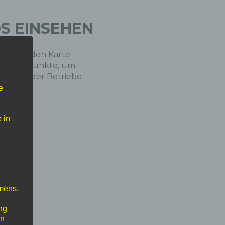
OS EINSEHEN
enstehenden Karte
uf die P​unkte, um
nkarten" der Betriebe
e
 in
mens,
ng
en