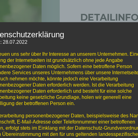
DETAILINF
enschutzerklärung
Klicken Sie in der unt
Brandenburg) Berlin a
: 28.07.2022
Details bzw. die "Visite
einzusehen.
reuen uns sehr über Ihr Interesse an unserem Unternehmen. Ein
ng der Internetseiten ist grundsätzlich ohne jede Angabe
nenbezogener Daten möglich. Sofern eine betroffene Person
dere Services unseres Unternehmens über unsere Internetseite
uch nehmen möchte, könnte jedoch eine Verarbeitung
nenbezogener Daten erforderlich werden. Ist die Verarbeitung
nenbezogener Daten erforderlich und besteht für eine solche
beitung keine gesetzliche Grundlage, holen wir generell eine
lligung der betroffenen Person ein.
erarbeitung personenbezogener Daten, beispielsweise des Na
nschrift, E-Mail-Adresse oder Telefonnummer einer betroffenen
n, erfolgt stets im Einklang mit der Datenschutz-Grundverordnu
n Übereinstimmung mit den für uns geltenden landesspezifisch