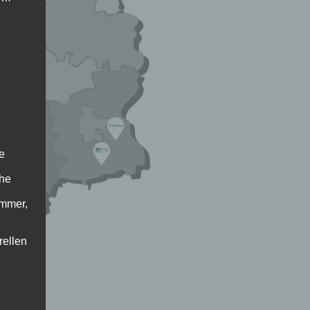
e
che
ummer,
rellen