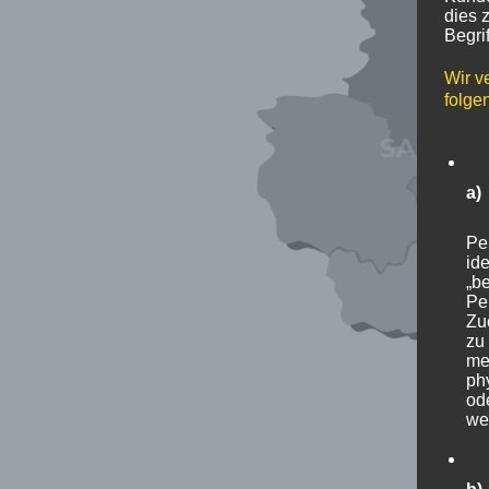
dies 
Begrif
Wir v
folge
a)
Pe
ide
„be
Pe
Zu
zu
me
ph
ode
we