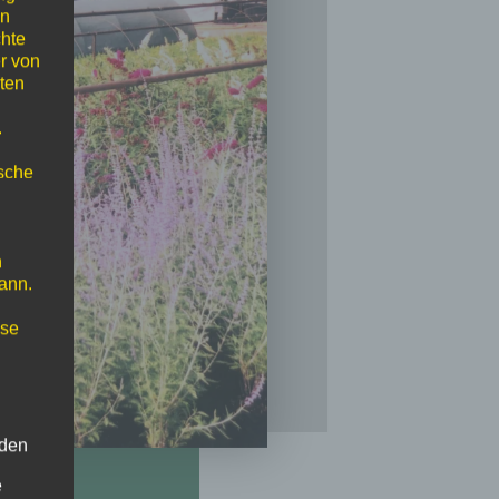
en
chte
r von
ten
.
ische
n
ann.
ise
 den
e