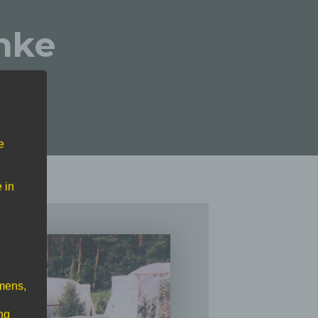
nke
e
 in
mens,
ng