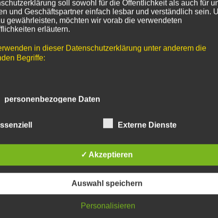
schutzerklärung soll sowohl für die Öffentlichkeit als auch für u
n und Geschäftspartner einfach lesbar und verständlich sein.
zu gewährleisten, möchten wir vorab die verwendeten
flichkeiten erläutern.
erwenden in dieser Datenschutzerklärung unter anderem die
nden Begriffe:
 personenbezogene Daten
rsonenbezogene Daten sind alle Informationen, die sich auf ein
ssenziell
Externe Dienste
ntifizierte oder identifizierbare natürliche Person (im Folgenden
troffene Person") beziehen. Als identifizierbar wird eine natürli
rson angesehen, die direkt oder indirekt, insbesondere mittels
✓ Akzeptieren
ordnung zu einer Kennung wie einem Namen, zu einer Kennn
 Standortdaten, zu einer Online-Kennung oder zu einem oder
hreren besonderen Merkmalen, die Ausdruck der physischen,
ysiologischen, genetischen, psychischen, wirtschaftlichen, kultu
Auswahl speichern
r sozialen Identität dieser natürlichen Person sind, identifiziert
rden kann.
Personalisieren