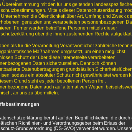
n Übereinstimmung mit den für uns geltenden landesspezifisch
schutzbestimmungen. Mittels dieser Datenschutzerklärung mö
 Unternehmen die Öffentlichkeit über Art, Umfang und Zweck de
rhobenen, genutzten und verarbeiteten personenbezogenen Da
produktion besteht aus:
mieren. Ferner werden betroffene Personen mittels dieser
schutzerklärung über die ihnen zustehenden Rechte aufgeklärt
aben als für die Verarbeitung Verantwortlicher zahlreiche techn
rganisatorische Maßnahmen umgesetzt, um einen möglichst
nlosen Schutz der über diese Internetseite verarbeiteten
nenbezogenen Daten sicherzustellen. Dennoch können
netbasierte Datenübertragungen grundsätzlich Sicherheitslücke
isen, sodass ein absoluter Schutz nicht gewährleistet werden k
iesem Grund steht es jeder betroffenen Person frei,
nenbezogene Daten auch auf alternativen Wegen, beispielswe
onisch, an uns zu übermitteln.
iffsbestimmungen
atenschutzerklärung beruht auf den Begrifflichkeiten, die durch
äischen Richtlinien- und Verordnungsgeber beim Erlass der
schutz-Grundverordnung (DS-GVO) verwendet wurden. Unser