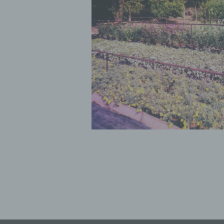
Ei
pe
ei
e)
Pro
pe
pe
pe
be
wir
Zu
na
f)
Ps
ei
Hi
be