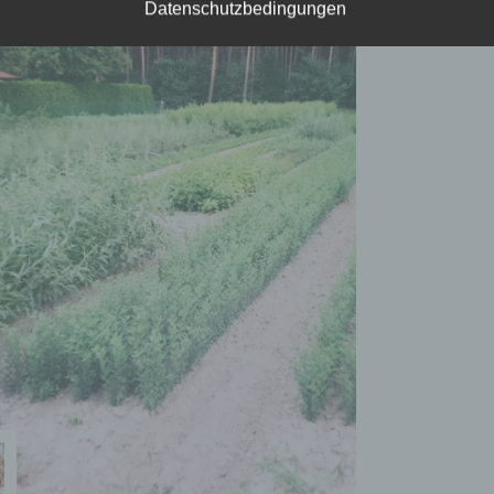
Datenschutzbedingungen
 betroffene Person
roffene Person ist jede identifizierte oder identifizierbare natürl
rson, deren personenbezogene Daten von dem für die Verarbei
rantwortlichen verarbeitet werden.
 Verarbeitung
arbeitung ist jeder mit oder ohne Hilfe automatisierter Verfahre
sgeführte Vorgang oder jede solche Vorgangsreihe im
sammenhang mit personenbezogenen Daten wie das Erheben,
fassen, die Organisation, das Ordnen, die Speicherung, die
passung oder Veränderung, das Auslesen, das Abfragen, die
rwendung, die Offenlegung durch Übermittlung, Verbreitung ode
ne andere Form der Bereitstellung, den Abgleich oder die
rknüpfung, die Einschränkung, das Löschen oder die Vernichtu
 Einschränkung der Verarbeitung