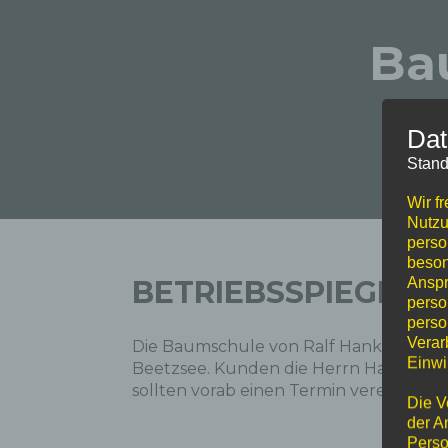
Ba
Dat
Stand
Wir f
Nutzu
perso
beson
BETRIEBSSPIE​GEL
Anspr
perso
perso
Verar
Die Baumschule von Ralf Hanke ist ein k
Einwi
Beetzsee. Kunden die Herrn Hanke ge
sollten vorab einen Termin vereinbaren
Die V
der A
Perso