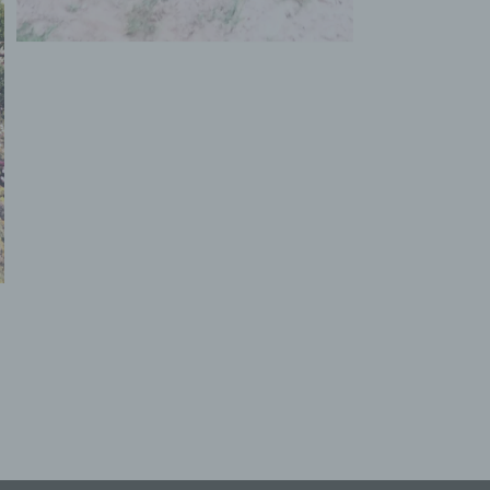
nschränkung der Verarbeitung ist die Markierung gespeicherter
rsonenbezogener Daten mit dem Ziel, ihre künftige Verarbeitun
nzuschränken.
 Profiling
filing ist jede Art der automatisierten Verarbeitung
rsonenbezogener Daten, die darin besteht, dass diese
rsonenbezogenen Daten verwendet werden, um bestimmte
Baumsch
rsönliche Aspekte, die sich auf eine natürliche Person beziehen
Bergs
werten, insbesondere, um Aspekte bezüglich Arbeitsleistung,
tschaftlicher Lage, Gesundheit, persönlicher Vorlieben, Interess
Ortsteil
verlässigkeit, Verhalten, Aufenthaltsort oder Ortswechsel dieser
14778
türlichen Person zu analysieren oder vorherzusagen.
01
 Pseudonymisierung
eudonymisierung ist die Verarbeitung personenbezogener Date
ner Weise, auf welche die personenbezogenen Daten ohne
nzuziehung zusätzlicher Informationen nicht mehr einer spezifi
troffenen Person zugeordnet werden können, sofern diese