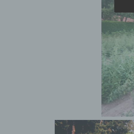
b)
Bet
Pe
Ve
c)
Ver
au
Zu
Er
An
Ve
ei
Ve
d)