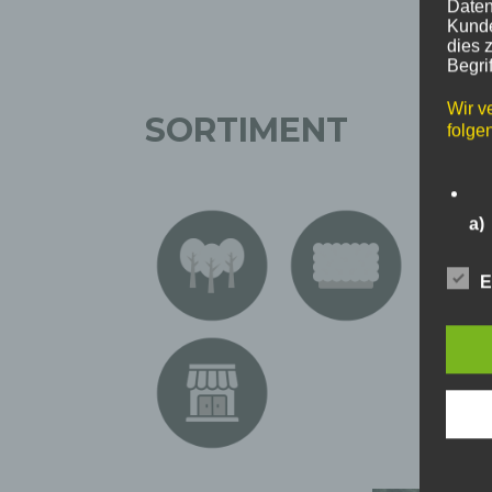
Daten
Kunde
dies 
Begrif
Wir v
SORTIMENT
folge
a)
Pe
E
ide
„be
Pe
Zu
zu
me
ph
ode
we