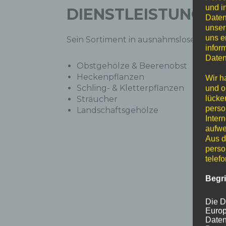
und i
DIENSTLEISTUNGEN
Daten
unser
uns e
Sein Sortiment in ausnahmsloser Eigen
infor
Daten
Obstgehölze & Beerenobst
Heckenpflanzen
Wir h
Schling- & Kletterpflanzen
und o
lücke
Sträucher
perso
Landschaftsgehölze
Inter
aufwe
Aus d
perso
telef
Begr
Die D
Europ
Daten