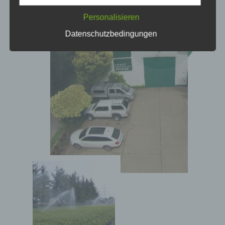
unter anderem die folgenden Begriffe:
Personalisieren
Datenschutzbedingungen
a) personenbezogene Daten
Personenbezogene Daten sind alle
Informationen, die sich auf eine identifizierte
oder identifizierbare natürliche Person (im
Folgenden „betroffene Person") beziehen. Als
identifizierbar wird eine natürliche Person
angesehen, die direkt oder indirekt,
insbesondere mittels Zuordnung zu einer
Kennung wie einem Namen, zu einer
Kennnummer, zu Standortdaten, zu einer
Online-Kennung oder zu einem oder mehreren
besonderen Merkmalen, die Ausdruck der
physischen, physiologischen, genetischen,
psychischen, wirtschaftlichen, kulturellen oder
sozialen Identität dieser natürlichen Person
sind, identifiziert werden kann.