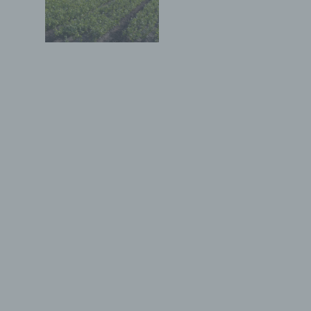
b) betroffene Person
Betroffene Person ist jede identifizierte oder
identifizierbare natürliche Person, deren
personenbezogene Daten von dem für die
Verarbeitung Verantwortlichen verarbeitet
werden.
c) Verarbeitung
Verarbeitung ist jeder mit oder ohne Hilfe
automatisierter Verfahren ausgeführte Vorgang
oder jede solche Vorgangsreihe im
Zusammenhang mit personenbezogenen Daten
wie das Erheben, das Erfassen, die
Organisation, das Ordnen, die Speicherung, die
Anpassung oder Veränderung, das Auslesen,
das Abfragen, die Verwendung, die Offenlegung
durch Übermittlung, Verbreitung oder eine
andere Form der Bereitstellung, den Abgleich
oder die Verknüpfung, die Einschränkung, das
Löschen oder die Vernichtung.