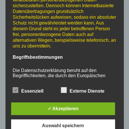
sicherzustellen. Dennoch können Internetbasierte
Datenübertragungen grundsätzlich
Sicherheitslücken aufweisen, sodass ein absoluter
Schutz nicht gewährleistet werden kann. Aus
diesem Grund steht es jeder betroffenen Person
frei, personenbezogene Daten auch auf
SORTIMENT
alternativen Wegen, beispielsweise telefonisch, an
uns zu übermitteln.
Begriffsbestimmungen
Die Datenschutzerklärung beruht auf den
Begrifflichkeiten, die durch den Europäischen
Richtlinien- und Verordnungsgeber beim Erlass
der Datenschutz-Grundverordnung (DS-GVO)
verwendet wurden. Unsere Datenschutzerklärung
Essenziell
Externe Dienste
soll sowohl für die Öffentlichkeit als auch für
unsere Kunden und Geschäftspartner einfach
lesbar und verständlich sein. Um dies zu
✓ Akzeptieren
gewährleisten, möchten wir vorab die verwendeten
Begrifflichkeiten erläutern.
Auswahl speichern
Wir verwenden in dieser Datenschutzerklärung