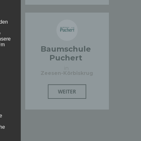
 den
e
nsere
 Um
Baumschule
e
Puchert
in
Zeesen-Körbiskrug
WEITER
e
che
ummer,