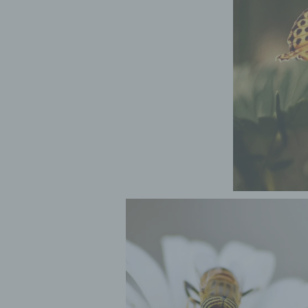
Ve
d)
Ei
pe
ei
e)
Pro
pe
pe
pe
be
wir
Zu
na