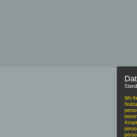
Dat
Stand
Wir f
Nutzu
perso
beson
Anspr
perso
perso