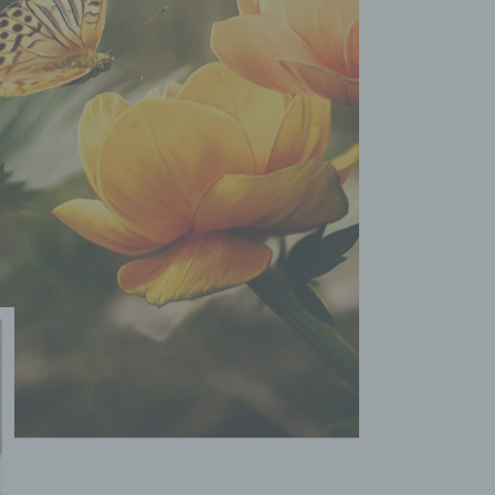
rknüpfung, die Einschränkung, das Löschen oder die Vernichtu
 Einschränkung der Verarbeitung
nschränkung der Verarbeitung ist die Markierung gespeicherter
rsonenbezogener Daten mit dem Ziel, ihre künftige Verarbeitun
nzuschränken.
 Profiling
filing ist jede Art der automatisierten Verarbeitung
rsonenbezogener Daten, die darin besteht, dass diese
rsonenbezogenen Daten verwendet werden, um bestimmte
rsönliche Aspekte, die sich auf eine natürliche Person beziehen
werten, insbesondere, um Aspekte bezüglich Arbeitsleistung,
tschaftlicher Lage, Gesundheit, persönlicher Vorlieben, Interess
verlässigkeit, Verhalten, Aufenthaltsort oder Ortswechsel dieser
türlichen Person zu analysieren oder vorherzusagen.