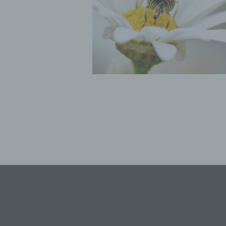
f)
Ps
ei
Hi
be
zu
te
ge
id
we
g)
Ver
na
St
Mi
Si
od
Ve
se