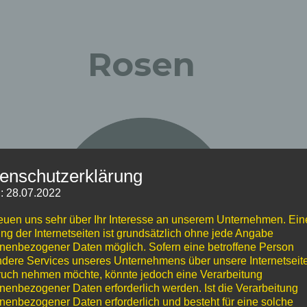
Rosen
enschutzerklärung
: 28.07.2022
reuen uns sehr über Ihr Interesse an unserem Unternehmen. Ein
ng der Internetseiten ist grundsätzlich ohne jede Angabe
nenbezogener Daten möglich. Sofern eine betroffene Person
dere Services unseres Unternehmens über unsere Internetseite
uch nehmen möchte, könnte jedoch eine Verarbeitung
nenbezogener Daten erforderlich werden. Ist die Verarbeitung
nenbezogener Daten erforderlich und besteht für eine solche