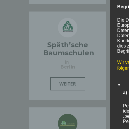
Begr
Die D
Europ
Daten
Daten
Kunde
Späth’sche
dies 
Begrif
Baumschulen
in
Wir v
Berlin
folge
WEITER
a)
Pe
ide
„be
Pe
Zu