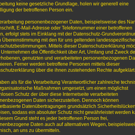
beitung keine gesetzliche Grundlage, holen wir generell eine
lligung der betroffenen Person ein.
erarbeitung personenbezogener Daten, beispielsweise des Na
nschrift, E-Mail-Adresse oder Telefonnummer einer betroffenen
n, erfolgt stets im Einklang mit der Datenschutz-Grundverordnu
n Übereinstimmung mit den für uns geltenden landesspezifisch
schutzbestimmungen. Mittels dieser Datenschutzerklärung mö
 Unternehmen die Öffentlichkeit über Art, Umfang und Zweck de
rhobenen, genutzten und verarbeiteten personenbezogenen Da
mieren. Ferner werden betroffene Personen mittels dieser
schutzerklärung über die ihnen zustehenden Rechte aufgeklärt
Baumschulen
Baumschule
H. Lorberg
Ewald Fische
aben als für die Verarbeitung Verantwortlicher zahlreiche techn
rganisatorische Maßnahmen umgesetzt, um einen möglichst
in
in
nlosen Schutz der über diese Internetseite verarbeiteten
Ketzin / Tremmen
Berlin- Rudow
nenbezogenen Daten sicherzustellen. Dennoch können
netbasierte Datenübertragungen grundsätzlich Sicherheitslücke
isen, sodass ein absoluter Schutz nicht gewährleistet werden k
WEITER
WEITER
iesem Grund steht es jeder betroffenen Person frei,
nenbezogene Daten auch auf alternativen Wegen, beispielswe
onisch, an uns zu übermitteln.