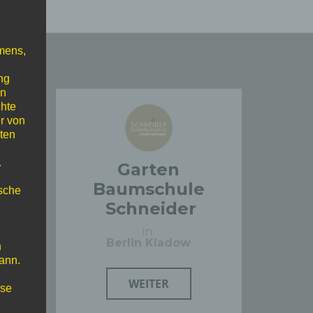
mens,
ng
en
chte
r von
ten
.
n
Garten
r
Baumschule
ische
Schneider
in
Berlin Kladow
n
ann.
WEITER
ise