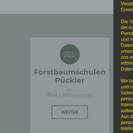
Verar
Einwi
Die V
der A
Perso
und i
Daten
unser
uns e
infor
Daten
Forstbaumschulen
Pückler
Wir h
und o
in
lücke
Bad Liebenwerda
perso
Inter
aufwe
WEITER
Aus d
perso
telef