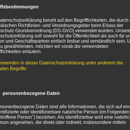
iffsbestimmungen
atenschutzerklärung beruht auf den Begrifflichkeiten, die durch
äischen Richtlinien- und Verordnungsgeber beim Erlass der
schutz-Grundverordnung (DS-GVO) verwendet wurden. Unser
schutzerklärung soll sowohl für die Öffentlichkeit als auch für u
n und Geschäftspartner einfach lesbar und verständlich sein.
Bormann
Dubrauer
zu gewährleisten, möchten wir vorab die verwendeten
flichkeiten erläutern.
Baumschule
Baumschul
in
in
erwenden in dieser Datenschutzerklärung unter anderem die
Bad Liebenwerda
Wiesengrund
nden Begriffe:
WEITER
WEITER
 personenbezogene Daten
rsonenbezogene Daten sind alle Informationen, die sich auf ein
ntifizierte oder identifizierbare natürliche Person (im Folgenden
troffene Person") beziehen. Als identifizierbar wird eine natürli
rson angesehen, die direkt oder indirekt, insbesondere mittels
ordnung zu einer Kennung wie einem Namen, zu einer Kennn